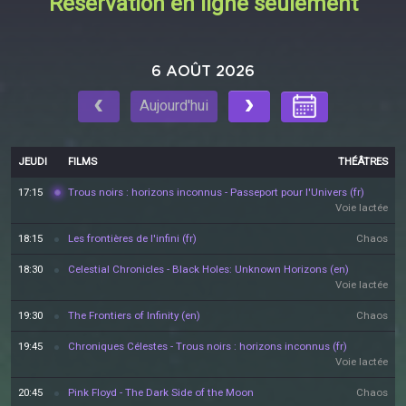
Réservation en ligne seulement
6 AOÛT 2026
Aujourd'hui
JEUDI
FILMS
THÉÂTRES
17:15
Trous noirs : horizons inconnus - Passeport pour l'Univers (fr)
Voie lactée
18:15
Les frontières de l'infini (fr)
Chaos
18:30
Celestial Chronicles - Black Holes: Unknown Horizons (en)
Voie lactée
19:30
The Frontiers of Infinity (en)
Chaos
19:45
Chroniques Célestes - Trous noirs : horizons inconnus (fr)
Voie lactée
20:45
Pink Floyd - The Dark Side of the Moon
Chaos