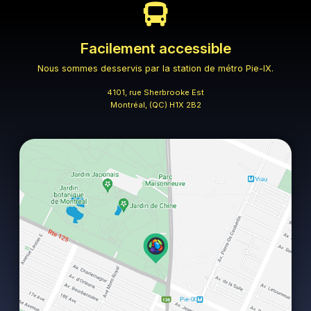
Facilement accessible
Nous sommes desservis
par la station de métro Pie-IX.
4101, rue Sherbrooke Est
Montréal, (QC) H1X 2B2