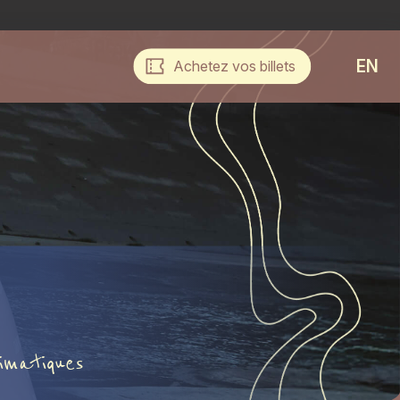
EN
Achetez vos billets
imatiques